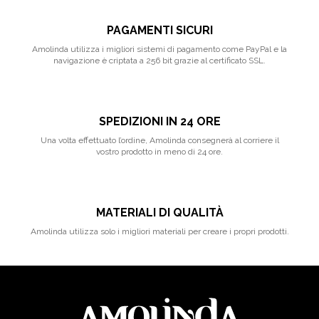
PAGAMENTI SICURI
Amolinda utilizza i migliori sistemi di pagamento come PayPal e la
navigazione è criptata a 256 bit grazie al certificato SSL.
SPEDIZIONI IN 24 ORE
Una volta effettuato l’ordine, Amolinda consegnerà al corriere il
vostro prodotto in meno di 24 ore.
MATERIALI DI QUALITÀ
Amolinda utilizza solo i migliori materiali per creare i propri prodotti.